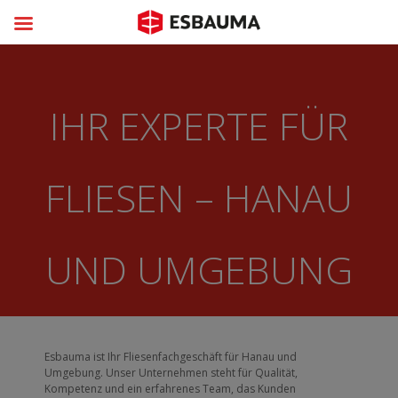
IHR EXPERTE FÜR
FLIESEN – HANAU
UND UMGEBUNG
Esbauma ist Ihr Fliesenfachgeschäft für Hanau und
Umgebung. Unser Unternehmen steht für Qualität,
Kompetenz und ein erfahrenes Team, das Kunden