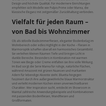
Design und höchste Qualität. Für modernere Einrichtungen
empfehlen sich Modelle wie Pulpis Prime oder Marea, die
klassische Eleganz mit zeitgemäßer Zurückhaltung verbinden.
Vielfalt für jeden Raum –
von Bad bis Wohnzimmer
Ob als stilvolle Badezimmerfliesen, eleganter Bodenbelag im
Wohnbereich oder edles Highlight in der Küche – Fliesen in
Marmoroptik schaffen überall ein harmonisches Gesamtbild.
Sie verleihen kleinen Räumen Tiefe und bringen Licht in
dunkle Bereiche. Besonders in Kombination mit warmen
Tönen wie Beige oder Creme entfalten sie ihre volle Wirkung.
Im Bad sorgt die Serie Marea für ruhige, natürliche Flächen,
während Amazonit mit grünen Nuancen und markanten
Adern für lebendige Akzente steht. Bluetta hingegen
fasziniert durch ihre außergewöhnliche blaue Marmorstruktur
und verleiht modernen Küchen einen unverwechselbaren
Charakter. Wer Inspiration sucht, entdeckt im Showroom in
Maintal zahlreiche Anwendungsbeispiele und Kombinationen
mit passenden Bodenfliesen, Wandfliesen und
Großformaten.