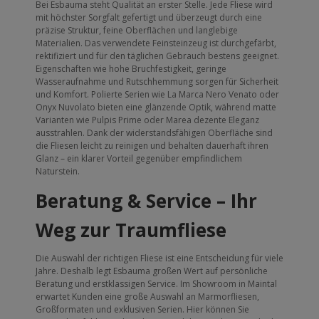
Bei Esbauma steht Qualität an erster Stelle. Jede Fliese wird
mit höchster Sorgfalt gefertigt und überzeugt durch eine
präzise Struktur, feine Oberflächen und langlebige
Materialien. Das verwendete Feinsteinzeug ist durchgefärbt,
rektifiziert und für den täglichen Gebrauch bestens geeignet.
Eigenschaften wie hohe Bruchfestigkeit, geringe
Wasseraufnahme und Rutschhemmung sorgen für Sicherheit
und Komfort. Polierte Serien wie La Marca Nero Venato oder
Onyx Nuvolato bieten eine glänzende Optik, während matte
Varianten wie Pulpis Prime oder Marea dezente Eleganz
ausstrahlen. Dank der widerstandsfähigen Oberfläche sind
die Fliesen leicht zu reinigen und behalten dauerhaft ihren
Glanz – ein klarer Vorteil gegenüber empfindlichem
Naturstein.
Beratung & Service – Ihr
Weg zur Traumfliese
Die Auswahl der richtigen Fliese ist eine Entscheidung für viele
Jahre. Deshalb legt Esbauma großen Wert auf persönliche
Beratung und erstklassigen Service. Im Showroom in Maintal
erwartet Kunden eine große Auswahl an Marmorfliesen,
Großformaten und exklusiven Serien. Hier können Sie