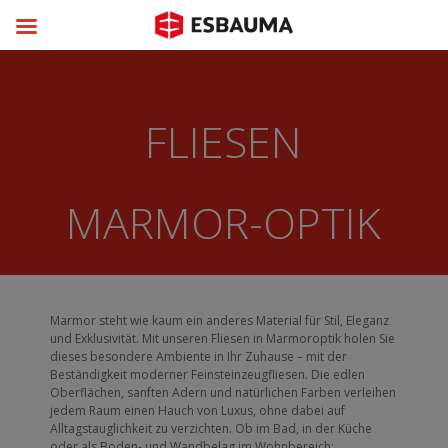
FLIESEN
MARMOR-OPTIK
Marmor steht wie kaum ein anderes Material für Stil, Eleganz
und Exklusivität. Mit unseren Fliesen in Marmoroptik holen Sie
dieses besondere Ambiente in Ihr Zuhause – mit der
Beständigkeit moderner Feinsteinzeugfliesen. Die edlen
Oberflächen, sanften Adern und natürlichen Farben verleihen
jedem Raum einen Hauch von Luxus, ohne dabei auf
Alltagstauglichkeit zu verzichten. Ob im Bad, in der Küche
oder als Boden- und Wandbelag im Wohnbereich: