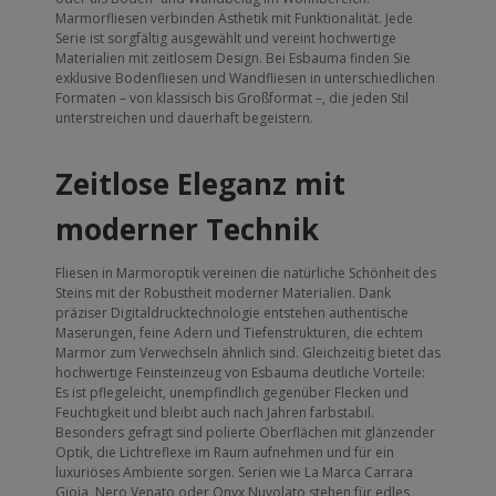
Marmorfliesen verbinden Ästhetik mit Funktionalität. Jede
Serie ist sorgfältig ausgewählt und vereint hochwertige
Materialien mit zeitlosem Design. Bei Esbauma finden Sie
exklusive Bodenfliesen und Wandfliesen in unterschiedlichen
Formaten – von klassisch bis Großformat –, die jeden Stil
unterstreichen und dauerhaft begeistern.
Zeitlose Eleganz mit
moderner Technik
Fliesen in Marmoroptik vereinen die natürliche Schönheit des
Steins mit der Robustheit moderner Materialien. Dank
präziser Digitaldrucktechnologie entstehen authentische
Maserungen, feine Adern und Tiefenstrukturen, die echtem
Marmor zum Verwechseln ähnlich sind. Gleichzeitig bietet das
hochwertige Feinsteinzeug von Esbauma deutliche Vorteile:
Es ist pflegeleicht, unempfindlich gegenüber Flecken und
Feuchtigkeit und bleibt auch nach Jahren farbstabil.
Besonders gefragt sind polierte Oberflächen mit glänzender
Optik, die Lichtreflexe im Raum aufnehmen und für ein
luxuriöses Ambiente sorgen. Serien wie La Marca Carrara
Gioia, Nero Venato oder Onyx Nuvolato stehen für edles