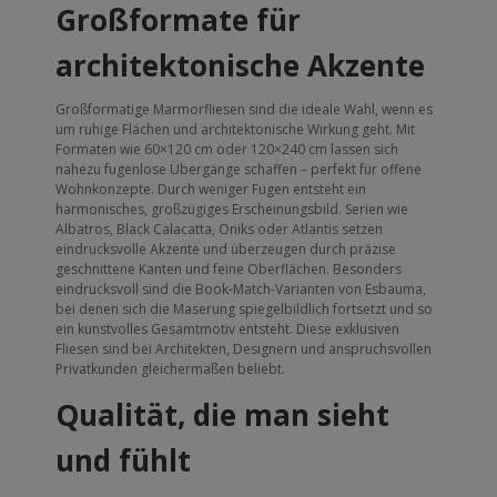
Großformate für
architektonische Akzente
Großformatige Marmorfliesen sind die ideale Wahl, wenn es
um ruhige Flächen und architektonische Wirkung geht. Mit
Formaten wie 60×120 cm oder 120×240 cm lassen sich
nahezu fugenlose Übergänge schaffen – perfekt für offene
Wohnkonzepte. Durch weniger Fugen entsteht ein
harmonisches, großzügiges Erscheinungsbild. Serien wie
Albatros, Black Calacatta, Oniks oder Atlantis setzen
eindrucksvolle Akzente und überzeugen durch präzise
geschnittene Kanten und feine Oberflächen. Besonders
eindrucksvoll sind die Book-Match-Varianten von Esbauma,
bei denen sich die Maserung spiegelbildlich fortsetzt und so
ein kunstvolles Gesamtmotiv entsteht. Diese exklusiven
Fliesen sind bei Architekten, Designern und anspruchsvollen
Privatkunden gleichermaßen beliebt.
Qualität, die man sieht
und fühlt